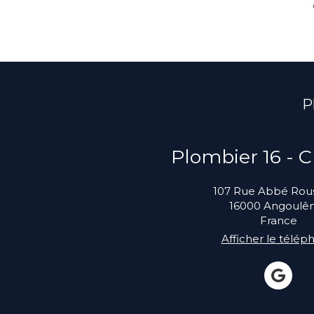
P
Plombier 16 - 
107 Rue Abbé Rous
16000
Angoulê
France
Afficher le télép