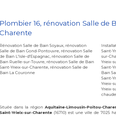
Plombier 16, rénovation Salle de B
Charente
Rénovation Salle de Bain Soyaux
,
rénovation
Install
Salle de Bain Gond-Pontouvre
,
rénovation Salle
Saint-Y
de Bain L'Isle-d'Espagnac
,
rénovation Salle de
sur-Ch
Bain Ruelle-sur-Touvre
,
rénovation Salle de Bain
Yrieix-
Saint-Yrieix-sur-Charente
,
rénovation Salle de
Saint-Y
Bain La Couronne
Bain Sa
Saint-Y
Yrieix-
Yrieix-
chaude 
Située dans la région
Aquitaine-Limousin-Poitou-Chare
Saint-Yrieix-sur-Charente
(16710) est une ville de 7025 ha