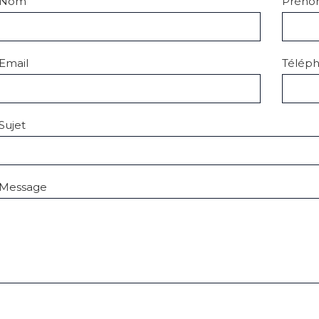
Nom
Prén
Email
Télép
Sujet
Message