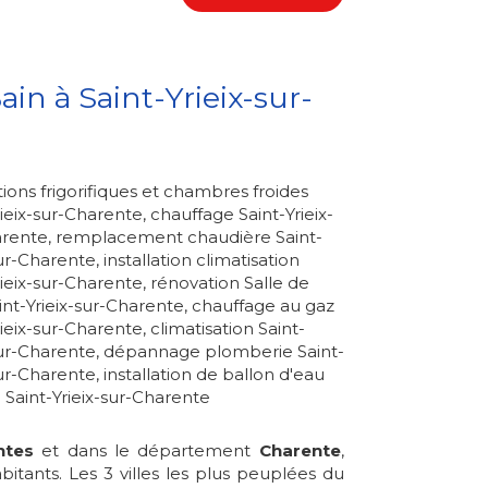
ain à Saint-Yrieix-sur-
ations frigorifiques et chambres froides
rieix-sur-Charente
,
chauffage Saint-Yrieix-
arente
,
remplacement chaudière Saint-
sur-Charente
,
installation climatisation
rieix-sur-Charente
,
rénovation Salle de
int-Yrieix-sur-Charente
,
chauffage au gaz
rieix-sur-Charente
,
climatisation Saint-
sur-Charente
,
dépannage plomberie Saint-
sur-Charente
,
installation de ballon d'eau
Saint-Yrieix-sur-Charente
ntes
et dans le département
Charente
,
bitants. Les 3 villes les plus peuplées du