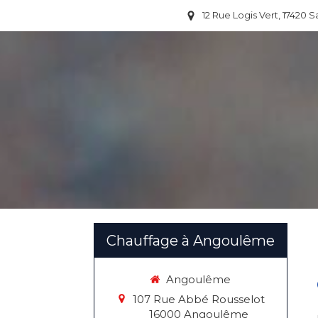
12 Rue Logis Vert, 17420 S
Chauffage à Angoulême
Angoulême
107 Rue Abbé Rousselot
16000
Angoulême