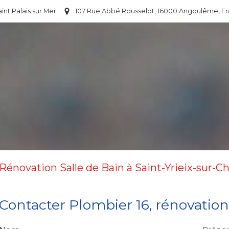
aint Palais sur Mer
107 Rue Abbé Rousselot, 16000 Angoulême, F
Rénovation Salle de Bain à Saint-Yrieix-sur-Ch
Contacter Plombier 16, rénovation