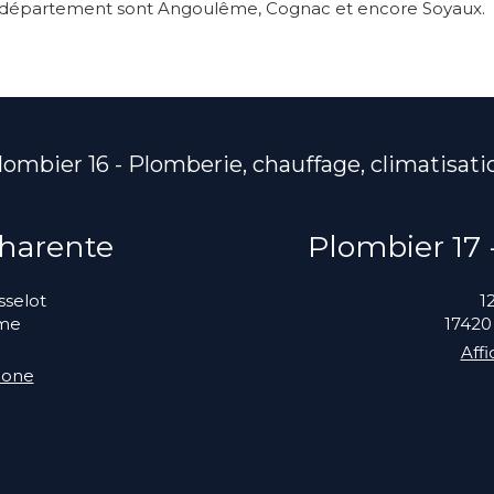
département sont Angoulême, Cognac et encore Soyaux.
lombier 16 - Plomberie, chauffage, climatisati
Charente
Plombier 17
selot
1
me
17420
Aff
hone