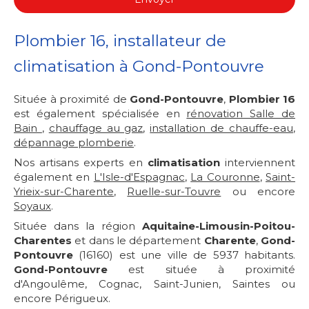
Plombier 16, installateur de
climatisation à Gond-Pontouvre
Située à proximité de
Gond-Pontouvre
,
Plombier 16
est également spécialisée en
rénovation Salle de
Bain
,
chauffage au gaz
,
installation de chauffe-eau
,
dépannage plomberie
.
Nos artisans experts en
climatisation
interviennent
également en
L'Isle-d'Espagnac
,
La Couronne
,
Saint-
Yrieix-sur-Charente
,
Ruelle-sur-Touvre
ou encore
Soyaux
.
Située dans la région
Aquitaine-Limousin-Poitou-
Charentes
et dans le département
Charente
,
Gond-
Pontouvre
(16160) est une ville de 5937 habitants.
Gond-Pontouvre
est située à proximité
d'Angoulême, Cognac, Saint-Junien, Saintes ou
encore Périgueux.